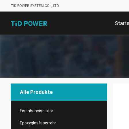
TID POWER SYSTEM CO ., LTD
Start
Alle Produkte
Eisenbahnisolator
Epoxyglasfaserrohr