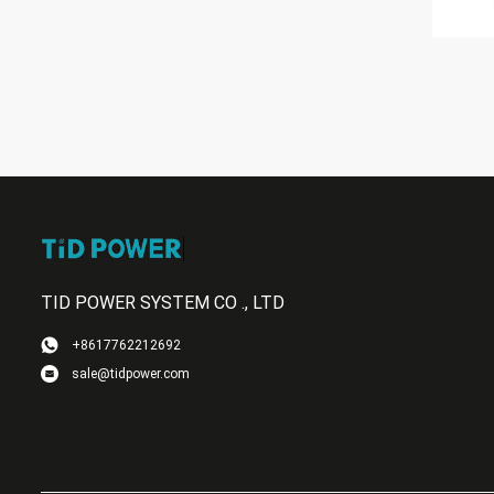
TID POWER SYSTEM CO ., LTD
+8617762212692
sale@tidpower.com