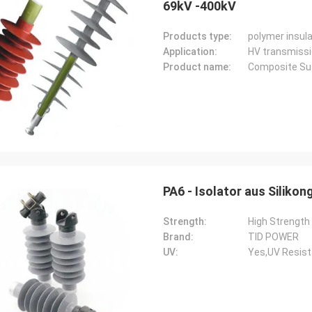
69kV -400kV
Products type:
polymer insul
Application:
HV transmissi
Product name:
Composite Sus
PA6 - Isolator aus Siliko
Strength:
High Strength
Brand:
TID POWER
UV:
Yes,UV Resis