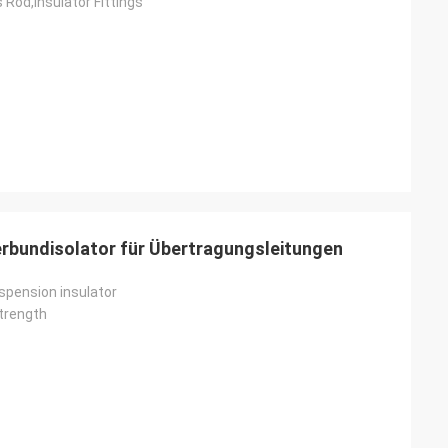
s Rod,Insulator Fittings
rbundisolator für Übertragungsleitungen
pension insulator
Strength