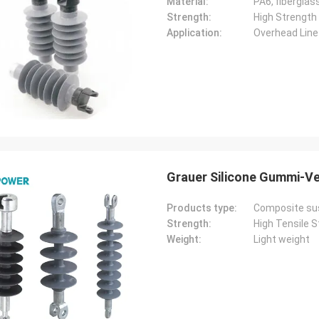
Material:
PA6, fiberglas
Strength:
High Strength
Application:
Overhead Line
Grauer Silicone Gummi-Ve
Products type:
Composite sus
Strength:
High Tensile 
Weight:
Light weight