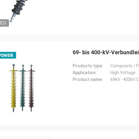
DEO
69- bis 400-kV-Verbundle
Products type:
Composite / P
Application:
High Voltage
Product name:
69kV -400kV C