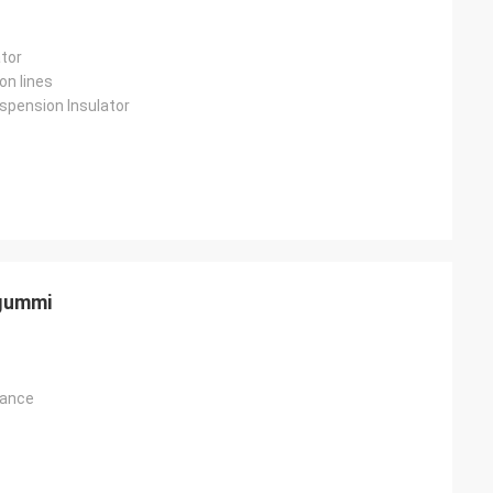
ator
on lines
pension Insulator
ngummi
tance