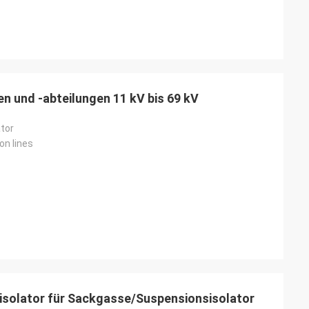
en und -abteilungen 11 kV bis 69 kV
ator
on lines
isolator für Sackgasse/Suspensionsisolator