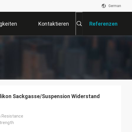
German
gkeiten
Kontaktieren
Referenzen
Sie Uns
Silikon Sackgasse/Suspension Widerstand
on Resistance
Strength