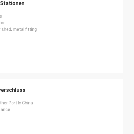
Stationen
rs
tor
 shed, metal fitting
Junior
Cynthia Zane
 jetzt ein
Einfach zu kommunizieren und sehr
professionell.
verschluss
her Port In China
tance