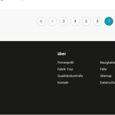
3
4
5
6
7
über
Firmenprofil
Neuigkeite
Fabrik Tour
Fälle
Qualitätskontrolle
Sitemap
Kontakt
Datensch