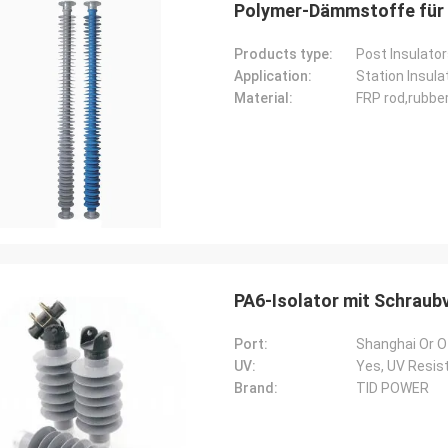
Polymer-Dämmstoffe für 
Products type:
Post Insulato
Application:
Station Insula
Material:
FRP rod,rubber
Edson Polli Junior
Edson Polli 
eichnete Brillanz, jetzt ein
Ausgezeichnete Brillanz,
tnis
Verhältnis
PA6-Isolator mit Schraub
Port:
Shanghai Or Ot
UV:
Yes, UV Resis
Brand:
TID POWER