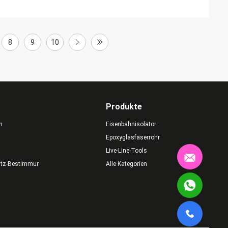
8
9
10
Produkte
n
Eisenbahnisolator
Epoxyglasfaserrohr
Live-Line-Tools
utz-Bestimmungen
Alle Kategorien