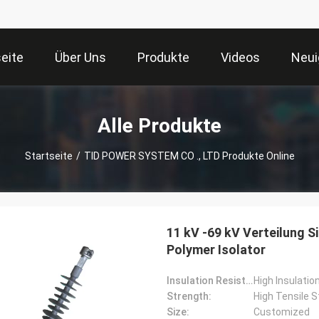
seite
Über Uns
Produkte
Videos
Neui
Alle Produkte
Startseite
/
TID POWER SYSTEM CO ., LTD Produkte Online
11 kV -69 kV Verteilung 
Polymer Isolator
Insulation Resistance:
High Insulati
Strength:
High Tensile 
Size:
Customized