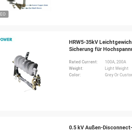
DEO
HRW5-35kV Leichtgewicht
Sicherung für Hochspann
Rated Current:
100A, 200A
Weight:
Light Weight
Color:
Grey Or Cust
0.5 kV Außen-Disconnect