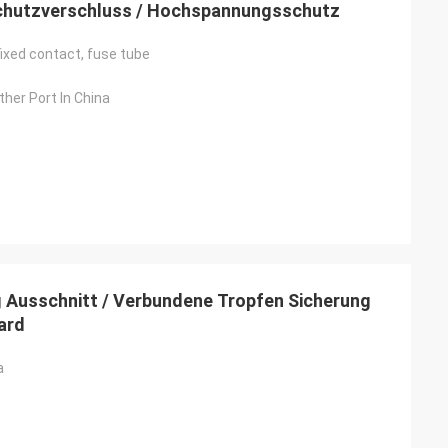
utzverschluss / Hochspannungsschutz
fixed contact, fuse tube
her Port In China
Junior
Cynthia Zane
 jetzt ein
Einfach zu kommunizieren und sehr
professionell.
 Ausschnitt / Verbundene Tropfen Sicherung
ard
a