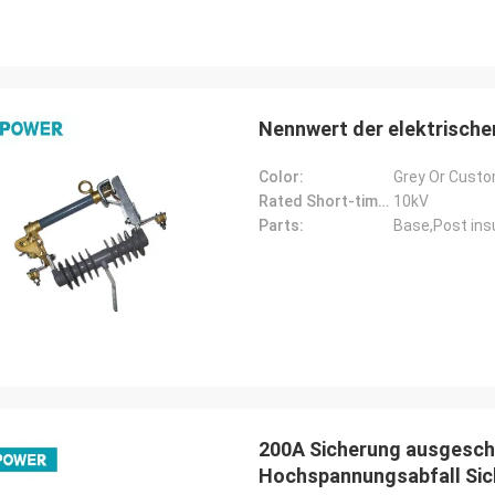
Nennwert der elektrische
Color:
Grey Or Cust
Rated Short-time Power Frequency Withstand Voltage:
10kV
Parts:
Base,Post insu
200A Sicherung ausgesch
Hochspannungsabfall Sic