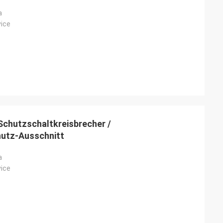
a
vice
hutzschaltkreisbrecher /
utz-Ausschnitt
a
vice