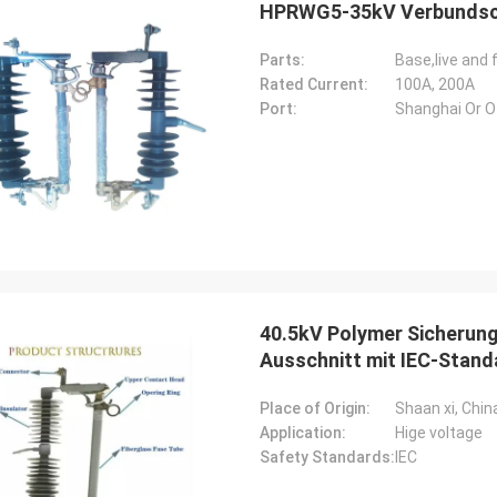
HPRWG5-35kV Verbundsch
Parts:
Base,live and 
Rated Current:
100A, 200A
Port:
Shanghai Or Ot
Edson Polli Junior
Edson Polli 
eichnete Brillanz, jetzt ein
Ausgezeichnete Brillanz,
tnis
Verhältnis
40.5kV Polymer Sicherung
Ausschnitt mit IEC-Stand
Place of Origin:
Shaan xi, Chin
Application:
Hige voltage
Safety Standards:
IEC