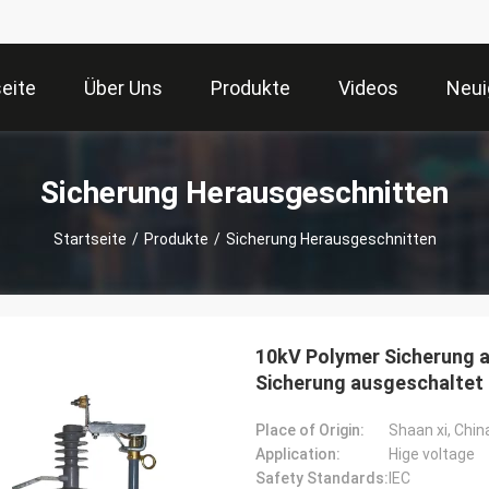
seite
Über Uns
Produkte
Videos
Neui
Sicherung Herausgeschnitten
Startseite
/
Produkte
/
Sicherung Herausgeschnitten
10kV Polymer Sicherung 
Sicherung ausgeschaltet
Place of Origin:
Shaan xi, Chin
Application:
Hige voltage
Safety Standards:
IEC