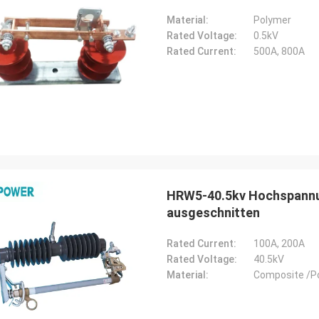
Material:
Polymer
Rated Voltage:
0.5kV
Rated Current:
500A, 800A
HRW5-40.5kv Hochspannun
ausgeschnitten
Rated Current:
100A, 200A
Rated Voltage:
40.5kV
Material:
Composite /P