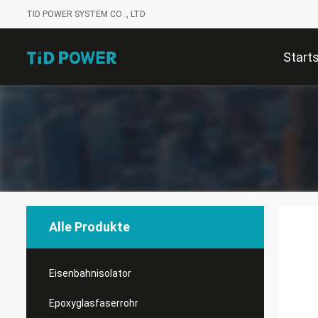
TID POWER SYSTEM CO ., LTD
Start
Alle Produkte
Eisenbahnisolator
Epoxyglasfaserrohr