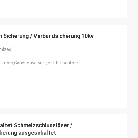
n Sicherung / Verbundsicherung 10kv
omized
lators,Conductive part,Institutional part
altet Schmelzschlusslöser /
herung ausgeschaltet