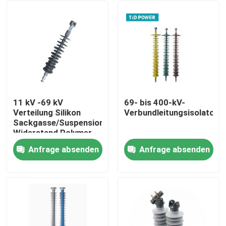
11 kV -69 kV
69- bis 400-kV-
Verteilung Silikon
Verbundleitungsisolator
Sackgasse/Suspension
Widerstand Polymer
Isolator
Anfrage absenden
Anfrage absenden
Zu Hause
Produkte
Videos