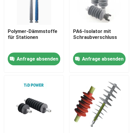
Über uns
Polymer-Dämmstoffe
PA6-Isolator mit
Werksbesichtigung
für Stationen
Schraubverschluss
Qualitätskontrolle
Anfrage absenden
Anfrage absenden
Kontakt mit uns
Neuigkeiten
Bitte um ein Angebot
Eisenbahnisolator