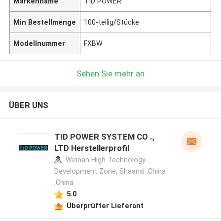
Markenname
TID POWER
Min Bestellmenge
100-teilig/Stücke
Modellnummer
FXBW
Sehen Sie mehr an
ÜBER UNS
TID POWER SYSTEM CO .,
LTD Herstellerprofil
Weinan High Technology
Development Zone, Shaanxi ,China
,China
5.0
Überprüfter Lieferant