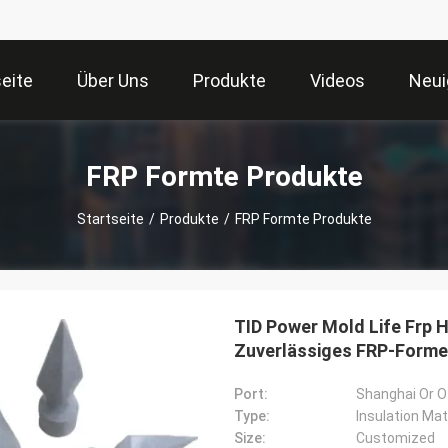
seite
Über Uns
Produkte
Videos
Neui
FRP Formte Produkte
Startseite
/
Produkte
/
FRP Formte Produkte
TID Power Mold Life Frp
Zuverlässiges FRP-Form
Port:
Shanghai Or Ot
Type:
Insulation Mat
Size:
Customized