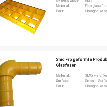
UV Resistance:
High
Material:
Fiberglass Res
Port:
Shanghai or ot
Smc Frp geformte Produkt
Glasfaser
Material:
SMC( we offer
Surface:
Smooth Surfa
Port:
Shanghai or ot