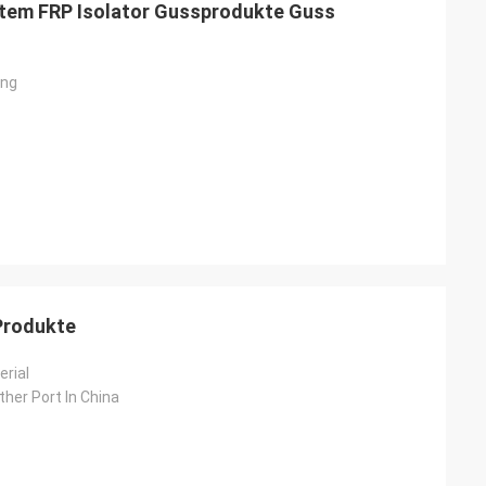
ltem FRP Isolator Gussprodukte Guss
ing
Junior
Cynthia Zane
 jetzt ein
Einfach zu kommunizieren und sehr
professionell.
-Produkte
erial
her Port In China