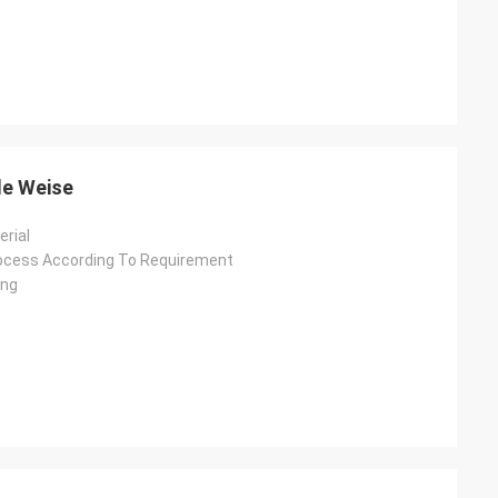
le Weise
erial
ocess According To Requirement
ing