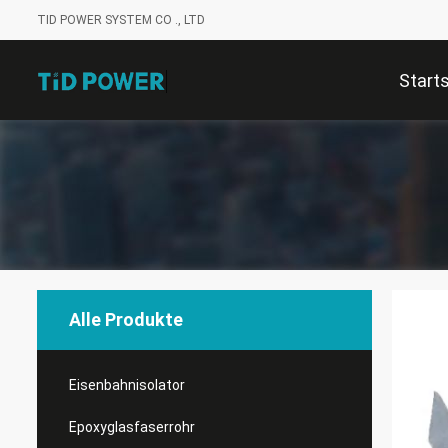
TID POWER SYSTEM CO ., LTD
Start
Alle Produkte
Eisenbahnisolator
Epoxyglasfaserrohr