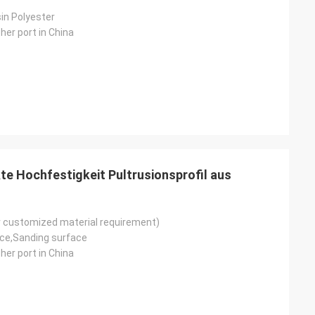
in Polyester
her port in China
e Hochfestigkeit Pultrusionsprofil aus
 customized material requirement)
ce,Sanding surface
her port in China