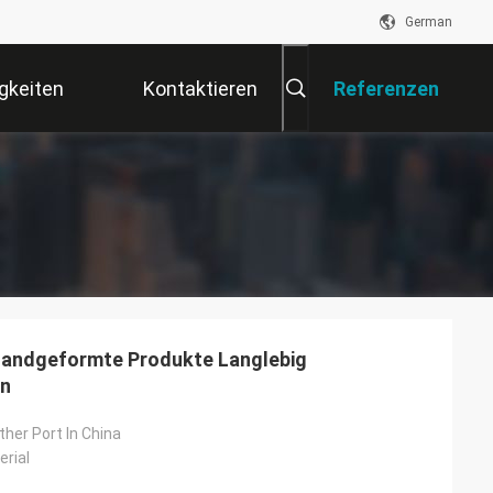
German
gkeiten
Kontaktieren
Referenzen
Sie Uns
 Handgeformte Produkte Langlebig
en
her Port In China
erial