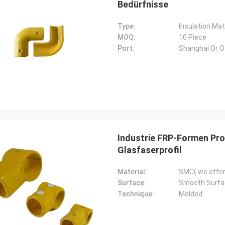
Bedürfnisse
Type:
Insulation Mat
MOQ:
10 Piece
Port:
Shanghai Or Ot
Industrie FRP-Formen Pr
Glasfaserprofil
Material:
SMC( we offer
Surface:
Smooth Surfa
Technique:
Molded