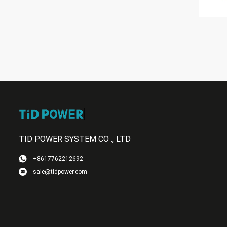
TID POWER SYSTEM CO ., LTD
+8617762212692
sale@tidpower.com