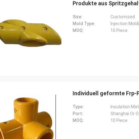
Produkte aus Spritzgeha
Size:
Customized
Mold Type:
Injection Mold
MOQ:
10 Piece
Edson Polli Junior
Edson Polli 
eichnete Brillanz, jetzt ein
Ausgezeichnete Brillanz,
tnis
Verhältnis
Individuell geformte Frp
Type:
Insulation Mat
Port:
Shanghai Or Ot
MOQ:
10 Piece