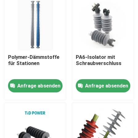
Über uns
Werksbesichtigung
Qualitätskontrolle
Polymer-Dämmstoffe
PA6-Isolator mit
für Stationen
Schraubverschluss
Kontakt mit uns
Anfrage absenden
Anfrage absenden
Neuigkeiten
Bitte um ein Angebot
Eisenbahnisolator