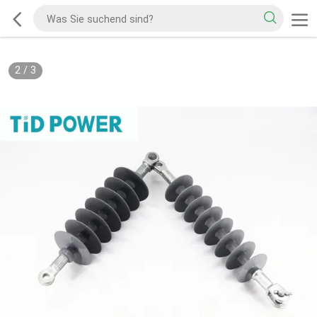
2
/
3