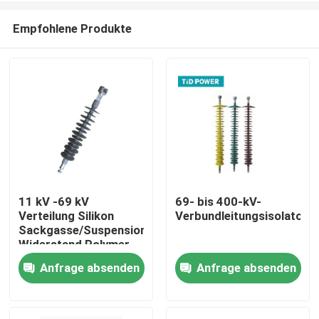
Empfohlene Produkte
11 kV -69 kV
69- bis 400-kV-
Verteilung Silikon
Verbundleitungsisolator
Zu Hause
Sackgasse/Suspension
Widerstand Polymer
Isolator
Anfrage absenden
Anfrage absenden
Produkte
Videos