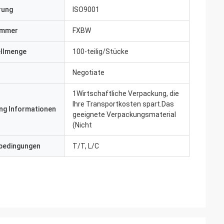
erung
ISO9001
ummer
FXBW
ellmenge
100-teilig/Stücke
Negotiate
1Wirtschaftliche Verpackung, die
Ihre Transportkosten spart.Das
ng Informationen
geeignete Verpackungsmaterial
(Nicht
bedingungen
T/T, L/C