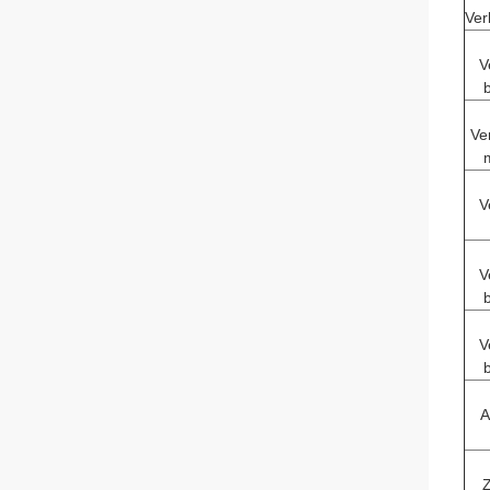
Ver
V
Ve
V
V
V
A
Z