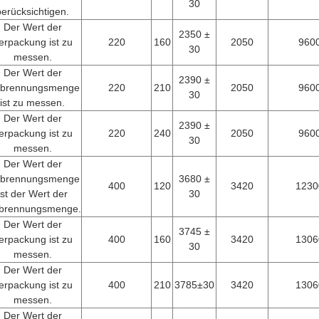
30
berücksichtigen.
Der Wert der
2350 ±
erpackung ist zu
220
160
2050
960
30
messen.
Der Wert der
2390 ±
rbrennungsmenge
220
210
2050
960
30
ist zu messen.
Der Wert der
2390 ±
erpackung ist zu
220
240
2050
960
30
messen.
Der Wert der
rbrennungsmenge
3680 ±
400
120
3420
1230
ist der Wert der
30
brennungsmenge.
Der Wert der
3745 ±
erpackung ist zu
400
160
3420
1306
30
messen.
Der Wert der
erpackung ist zu
400
210
3785±30
3420
1306
messen.
Der Wert der