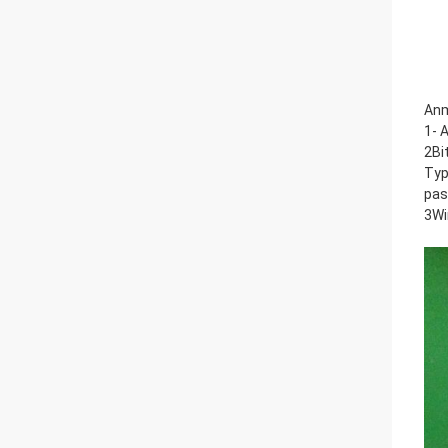
Anm
1- 
2Bi
Typ
pas
3Wi