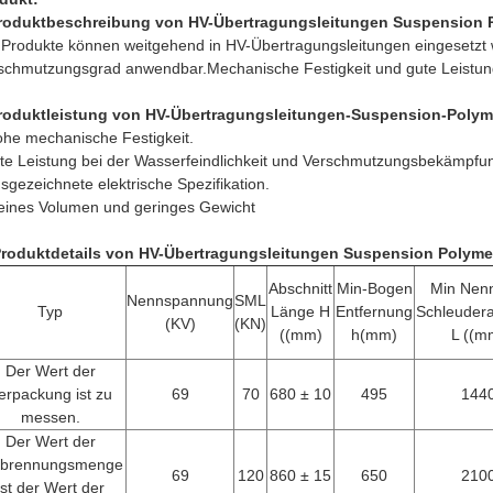
roduktbeschreibung von HV-Übertragungsleitungen Suspension P
 Produkte können weitgehend in HV-Übertragungsleitungen eingesetzt w
schmutzungsgrad anwendbar.Mechanische Festigkeit und gute Leistu
roduktleistung von HV-Übertragungsleitungen-Suspension-Polyme
ohe mechanische Festigkeit.
te Leistung bei der Wasserfeindlichkeit und Verschmutzungsbekämpfu
usgezeichnete elektrische Spezifikation.
leines Volumen und geringes Gewicht
Produktdetails von HV-Übertragungsleitungen Suspension Polymer
Abschnitt
Min-Bogen
Min Nen
Nennspannung
SML
Typ
Länge H
Entfernung
Schleuder
(KV)
(KN)
((mm)
h(mm)
L ((m
Der Wert der
erpackung ist zu
69
70
680 ± 10
495
144
messen.
Der Wert der
rbrennungsmenge
69
120
860 ± 15
650
210
ist der Wert der