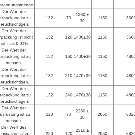
brennungsmenge.
Der Wert der
1360 ±
erpackung ist zu
132
70
1150
360
30
berücksichtigen.
Der Wert der
rpackung ist nicht
132
120
1400±30
1150
360
mehr als 0,01%.
Der Wert der
erpackung ist zu
132
160
1430±30
1150
480
messen.
Der Wert der
erpackung ist zu
132
210
1470±30
1150
480
berücksichtigen.
Der Wert der
erpackung ist zu
132
240
1470±30
1150
480
berücksichtigen.
Der Wert der
2280 ±
usrüstung ist zu
220
70
2050
682
30
messen.
Der Wert des
2310 ±
inssatzes ist zu
220
120
2050
682