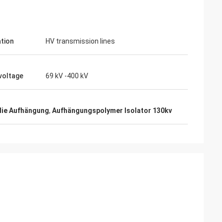
ation
HV transmission lines
voltage
69 kV -400 kV
Junior
Cynthia Zane
 jetzt ein
Einfach zu kommunizieren und sehr
professionell.
 die Aufhängung
,
Aufhängungspolymer Isolator 130kv