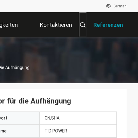
German
gkeiten
Kontaktieren
Referenzen
Sie Uns
 Die Aufhängung
or für die Aufhängung
sort
CN;SHA
ame
TID POWER