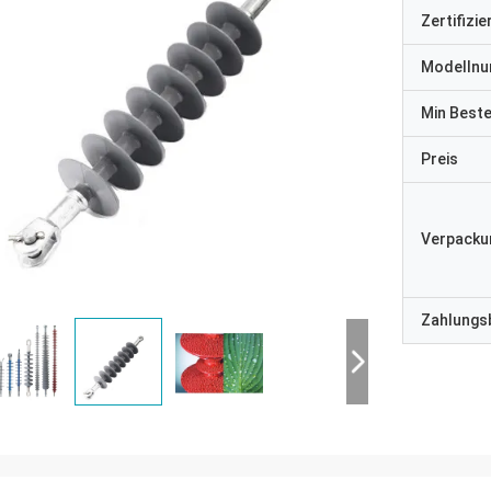
Zertifizi
Modelln
Min Best
Preis
Verpacku
Zahlungs