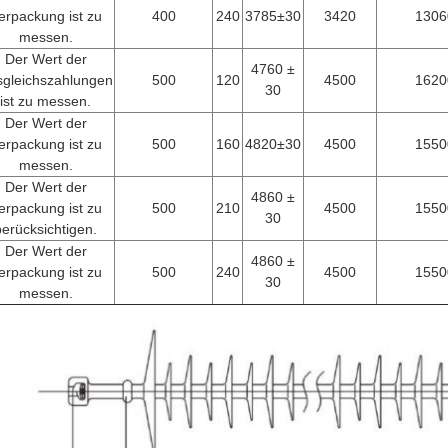
erpackung ist zu
400
240
3785±30
3420
1306
messen.
Der Wert der
4760 ±
gleichszahlungen
500
120
4500
1620
30
ist zu messen.
Der Wert der
erpackung ist zu
500
160
4820±30
4500
1550
messen.
Der Wert der
4860 ±
erpackung ist zu
500
210
4500
1550
30
berücksichtigen.
Der Wert der
4860 ±
erpackung ist zu
500
240
4500
1550
30
messen.