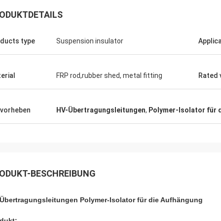
ODUKTDETAILS
ducts type
Suspension insulator
Applic
erial
FRP rod,rubber shed, metal fitting
Rated 
Edson Polli Junior
Edson Polli 
eichnete Brillanz, jetzt ein
Ausgezeichnete Brillanz,
tnis
Verhältnis
vorheben
HV-Übertragungsleitungen
,
Polymer-Isolator für
ODUKT-BESCHREIBUNG
Übertragungsleitungen Polymer-Isolator für die Aufhängung
dukt: