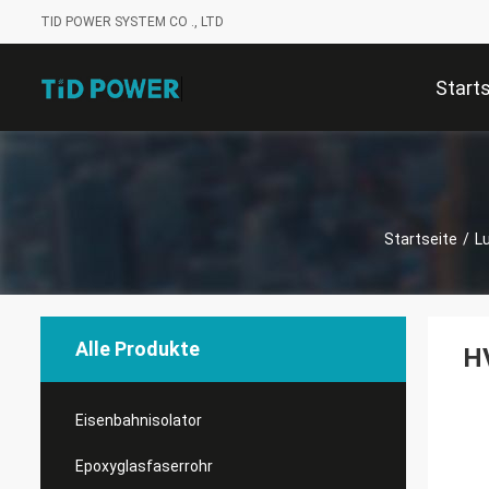
TID POWER SYSTEM CO ., LTD
Start
Startseite
/
Lu
Alle Produkte
HV
Eisenbahnisolator
Epoxyglasfaserrohr