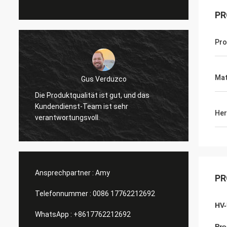
PR
Pro
Mat
Gus Verduzco
Die Produktqualität ist gut, und das
Ausgez
Kundendienst-Team ist sehr
Verhäl
Her
verantwortungsvoll.
Ansprechpartner :
Amy
PR
Telefonnummer :
0086 17762212692
HV-
WhatsApp :
+8617762212692
Pro