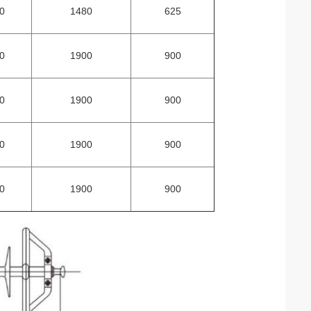
0
1480
625
0
1900
900
0
1900
900
0
1900
900
0
1900
900