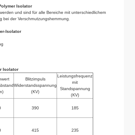
olymer Isolator
erden und sind für alle Bereiche mit unterschiedlichem
ng bei der Verschmutzungshemmung.
r-Isolator
ng
 Isolator
Leistungsfrequenz
nwert
Blitzimpuls
mit
abstand
Widerstandsspannung
Standspannung
m)
(KV)
(KV)
0
390
185
0
415
235