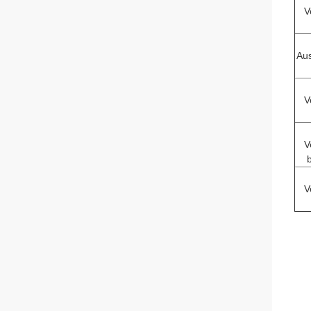
V
Aus
V
V
V