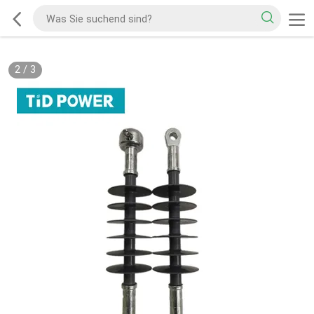
2
/
3