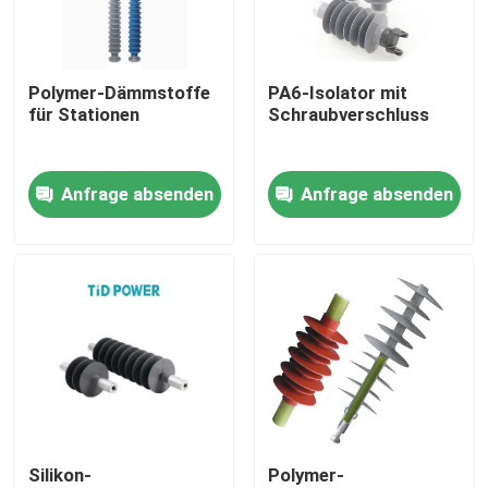
Über uns
Polymer-Dämmstoffe
PA6-Isolator mit
für Stationen
Schraubverschluss
Werksbesichtigung
Anfrage absenden
Anfrage absenden
Qualitätskontrolle
Kontakt mit uns
Neuigkeiten
Bitte um ein Angebot
Silikon-
Polymer-
Eisenbahnisolator