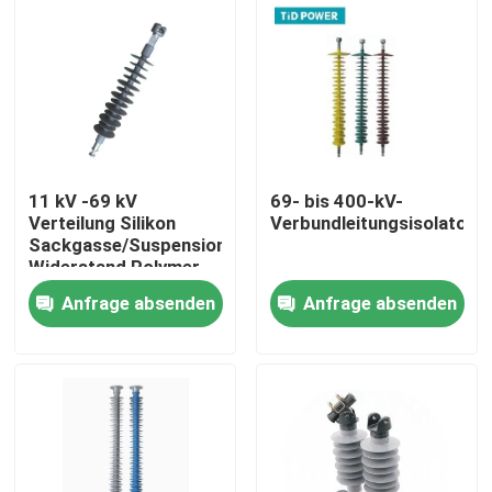
11 kV -69 kV
69- bis 400-kV-
Verteilung Silikon
Verbundleitungsisolator
Sackgasse/Suspension
Widerstand Polymer
Isolator
Anfrage absenden
Anfrage absenden
Zu Hause
Produkte
Videos