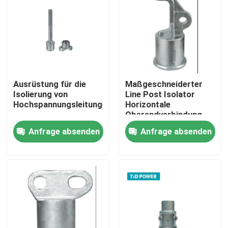
Über uns
Werksbesichtigung
Ausrüstung für die
Maßgeschneiderter
Qualitätskontrolle
Isolierung von
Line Post Isolator
Hochspannungsleitungen
Horizontale
Oberendverbindung
Kontakt mit uns
Anfrage absenden
Anfrage absenden
Neuigkeiten
Bitte um ein Angebot
Eisenbahnisolator