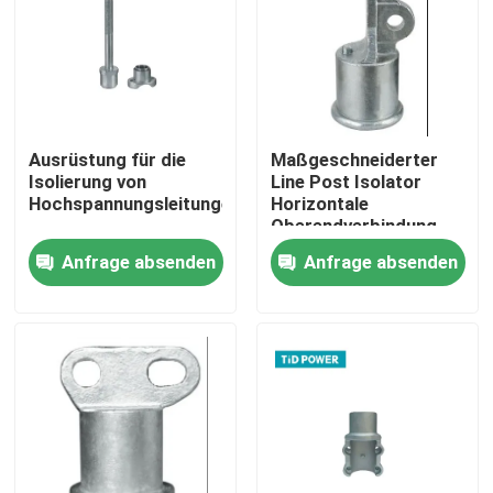
Über uns
Werksbesichtigung
Ausrüstung für die
Maßgeschneiderter
Isolierung von
Line Post Isolator
Qualitätskontrolle
Hochspannungsleitungen
Horizontale
Oberendverbindung
Anfrage absenden
Anfrage absenden
Kontakt mit uns
Neuigkeiten
Bitte um ein Angebot
Eisenbahnisolator