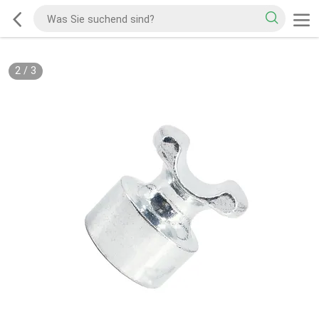
2
/
3