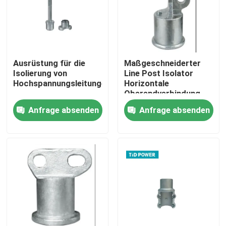
Über uns
Werksbesichtigung
Ausrüstung für die
Maßgeschneiderter
Isolierung von
Line Post Isolator
Hochspannungsleitungen
Horizontale
Qualitätskontrolle
Oberendverbindung
Anfrage absenden
Anfrage absenden
Kontakt mit uns
Neuigkeiten
Bitte um ein Angebot
Eisenbahnisolator