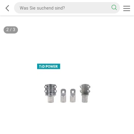
2
/
3