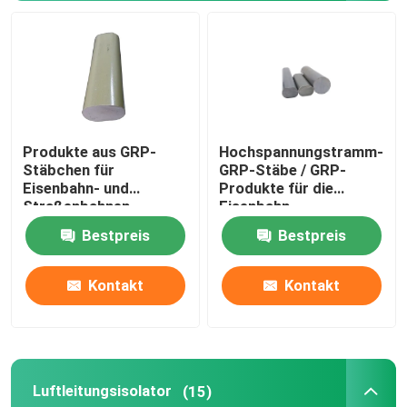
Sicherung herausgeschnitten
Isoliermaschine
Produkte aus GRP-
Hochspannungstramm-
Isoliertes Gerüst
Stäbchen für
GRP-Stäbe / GRP-
Eisenbahn- und
Produkte für die
Straßenbahnen
Eisenbahn
Pultrusionsprofil aus Glasfaser
Bestpreis
Bestpreis
FRP formte Produkte
Kontakt
Kontakt
Luftleitungsisolator
(15)