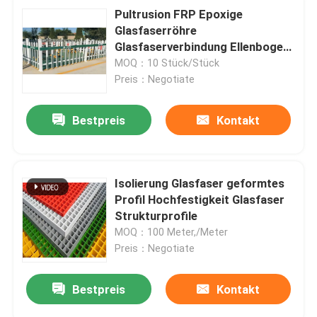
Pultrusion FRP Epoxige
Glasfaserröhre
Glasfaserverbindung Ellenbogen
für Hochspannung
MOQ：10 Stück/Stück
Preis：Negotiate
Bestpreis
Kontakt
Isolierung Glasfaser geformtes
Profil Hochfestigkeit Glasfaser
Strukturprofile
MOQ：100 Meter,/Meter
Preis：Negotiate
Bestpreis
Kontakt