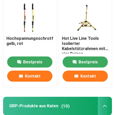
Epoxyglasfaserrohr
Live-Line-Tools
Hochspannungsschrotflinte,
Hot Live Line Tools
gelb, rot
Isolierter
GRP-Produkte aus Katen
Kabelstützrahmen mit
vier Beinen
Bestpreis
Bestpreis
Luftleitungsisolator
Kontakt
Kontakt
Isolator-Installationen
Epoxyglasfaserstäbe
GRP-Produkte aus Katen
(10)
Silikongummi für die Isolierung