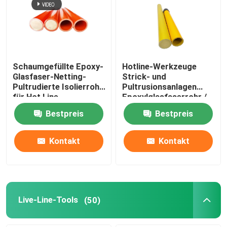
Über uns
Werksbesichtigung
Schaumgefüllte Epoxy-
Hotline-Werkzeuge
Glasfaser-Netting-
Strick- und
Pultrudierte Isolierrohr
Pultrusionsanlagen
Qualitätskontrolle
für Hot Line-
Epoxylglasfaserrohr /
Werkzeuge
Epoxylglasfaserrohr
Bestpreis
Bestpreis
Kontakt mit uns
Kontakt
Kontakt
Neuigkeiten
Bitte um ein Angebot
Live-Line-Tools
(50)
Eisenbahnisolator