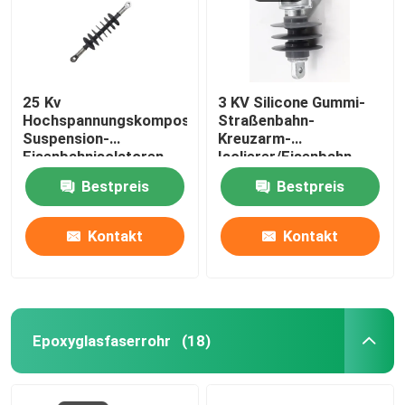
25 Kv
3 KV Silicone Gummi-
Hochspannungskomposit-
Straßenbahn-
Suspension-
Kreuzarm-
Eisenbahnisolatoren
Isolierer/Eisenbahn-
Isolierer
Bestpreis
Bestpreis
Kontakt
Kontakt
Zu Hause
Epoxyglasfaserrohr
(18)
Produkte
Videos