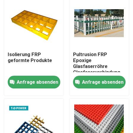
Isolierung FRP
Pultrusion FRP
geformte Produkte
Epoxige
Glasfaserröhre
Glasfaserverbindung
Ellenbogen für
Anfrage absenden
Anfrage absenden
Hochspannung
Zu Hause
Produkte
Videos