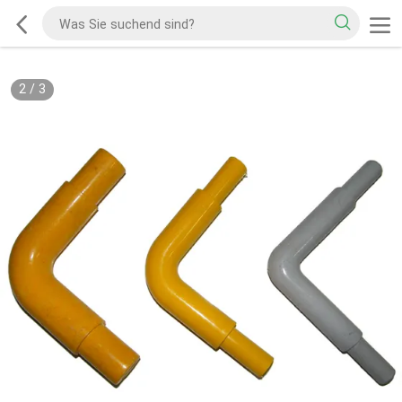
2
/
3