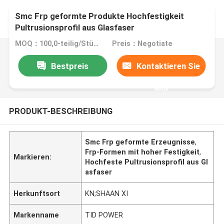
Smc Frp geformte Produkte Hochfestigkeit
Pultrusionsprofil aus Glasfaser
MOQ：100,0-teilig/Stücke
Preis：Negotiate
Bestpreis
Kontaktieren Sie
uns
PRODUKT-BESCHREIBUNG
Smc Frp geformte Erzeugnisse
,
Frp-Formen mit hoher Festigkeit
,
Markieren:
Hochfeste Pultrusionsprofil aus Gl
asfaser
Herkunftsort
KN;SHAAN XI
Markenname
TID POWER