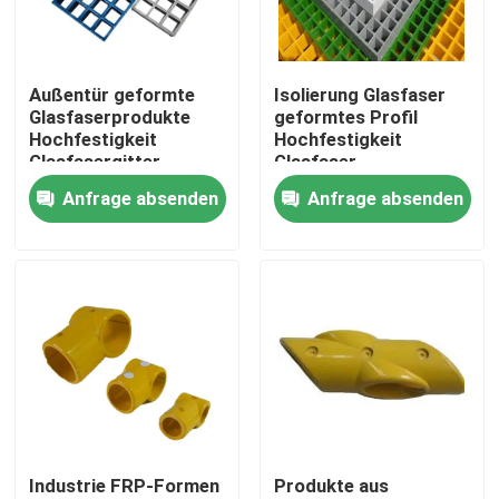
Über uns
Außentür geformte
Isolierung Glasfaser
Glasfaserprodukte
geformtes Profil
Werksbesichtigung
Hochfestigkeit
Hochfestigkeit
Glasfasergitter
Glasfaser
kundenspezifisch mit
Strukturprofile
Anfrage absenden
Anfrage absenden
Qualitätskontrolle
verschiedenen Farben
Kontakt mit uns
Neuigkeiten
Bitte um ein Angebot
Industrie FRP-Formen
Produkte aus
Eisenbahnisolator