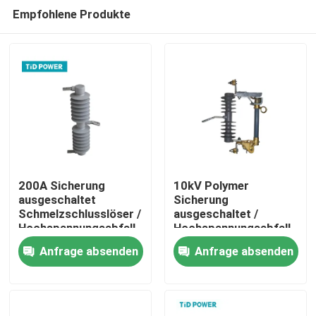
Empfohlene Produkte
200A Sicherung
10kV Polymer
ausgeschaltet
Sicherung
Schmelzschlusslöser /
ausgeschaltet /
Zu Hause
Hochspannungsabfall
Hochspannungsabfall
Sicherung
Sicherung
Anfrage absenden
Anfrage absenden
ausgeschaltet
ausgeschaltet
Produkte
Videos