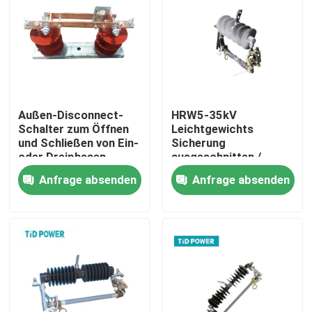
Über uns
Werksbesichtigung
Außen-Disconnect-
HRW5-35kV
Qualitätskontrolle
Schalter zum Öffnen
Leichtgewichts
und Schließen von Ein-
Sicherung
oder Dreiphasen-
ausgeschnitten /
Schaltkreisen
Elektrische Sicherung
Kontakt mit uns
Anfrage absenden
Anfrage absenden
für Hochspannung
ausgeschnitten
Neuigkeiten
Bitte um ein Angebot
Eisenbahnisolator