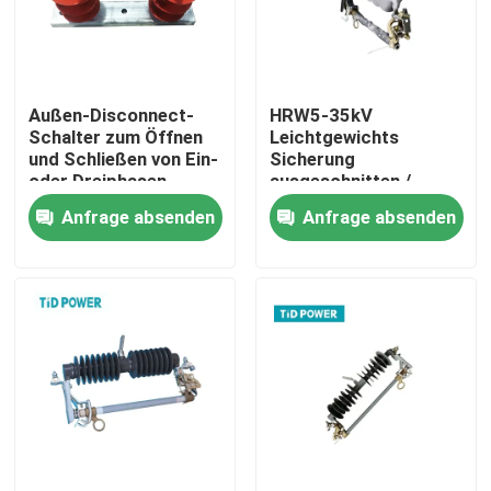
Über uns
Außen-Disconnect-
HRW5-35kV
Werksbesichtigung
Schalter zum Öffnen
Leichtgewichts
und Schließen von Ein-
Sicherung
oder Dreiphasen-
ausgeschnitten /
Qualitätskontrolle
Schaltkreisen
Elektrische Sicherung
Anfrage absenden
Anfrage absenden
für Hochspannung
ausgeschnitten
Kontakt mit uns
Neuigkeiten
Bitte um ein Angebot
Eisenbahnisolator