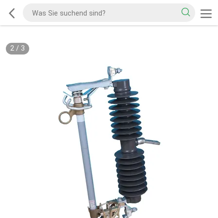
2
/
3