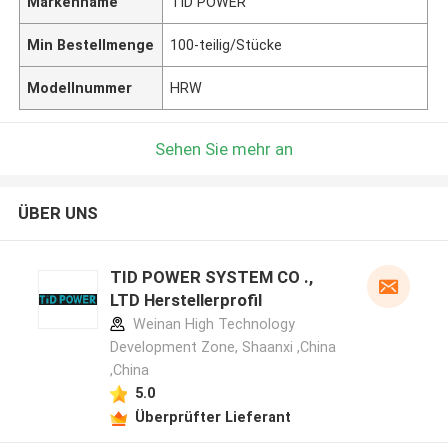
Markenname
TID POWER
Min Bestellmenge
100-teilig/Stücke
Modellnummer
HRW
Sehen Sie mehr an
ÜBER UNS
TID POWER SYSTEM CO .,
LTD Herstellerprofil
Weinan High Technology
Development Zone, Shaanxi ,China
,China
5.0
Überprüfter Lieferant