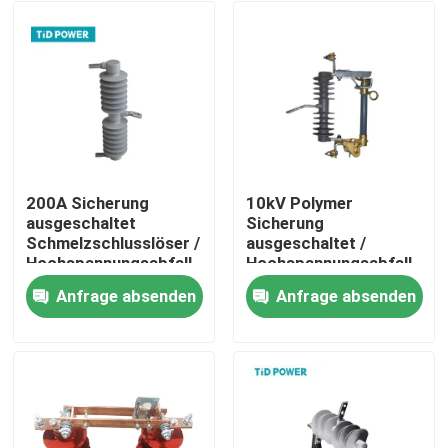
200A Sicherung
10kV Polymer
ausgeschaltet
Sicherung
Schmelzschlusslöser /
ausgeschaltet /
Hochspannungsabfall
Hochspannungsabfall
Sicherung
Sicherung
Anfrage absenden
Anfrage absenden
ausgeschaltet
ausgeschaltet
Zu Hause
Produkte
Videos