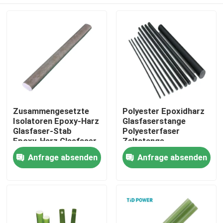
Zusammengesetzte
Polyester Epoxidharz
Isolatoren Epoxy-Harz
Glasfaserstange
Glasfaser-Stab
Polyesterfaser
Epoxy-Harz Glasfaser-
Zeltstange
Stäbe Überspannung
Zu Hause
Anfrage absenden
Anfrage absenden
Arrester
Produkte
Videos