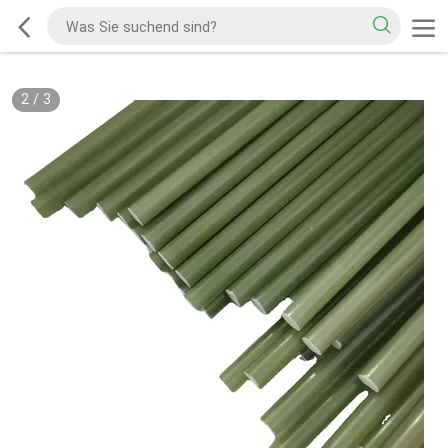
2
/
3