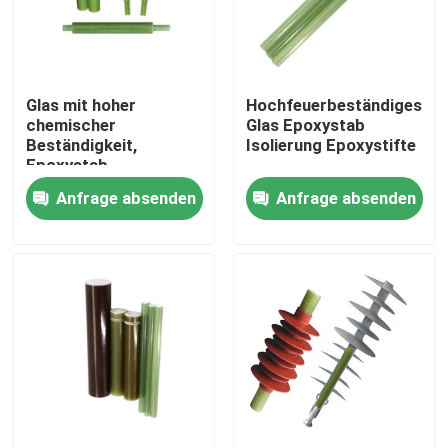
Über uns
Glas mit hoher
Hochfeuerbeständiges
Werksbesichtigung
chemischer
Glas Epoxystab
Beständigkeit,
Isolierung Epoxystifte
Epoxystab,
Qualitätskontrolle
Verstärkungsstangen
Anfrage absenden
Anfrage absenden
aus Glasfasern
Kontakt mit uns
Neuigkeiten
Bitte um ein Angebot
Eisenbahnisolator