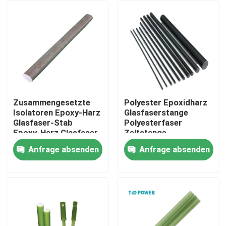
Zusammengesetzte
Polyester Epoxidharz
Isolatoren Epoxy-Harz
Glasfaserstange
Glasfaser-Stab
Polyesterfaser
Epoxy-Harz Glasfaser-
Zeltstange
Stäbe Überspannung
Anfrage absenden
Anfrage absenden
Arrester
Zu Hause
Produkte
Videos