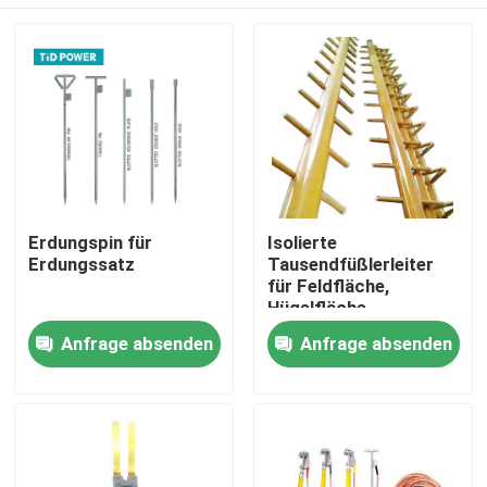
Erdungspin für
Isolierte
Erdungssatz
Tausendfüßlerleiter
für Feldfläche,
Hügelfläche,
Grasfläche usw.
Zu Hause
Anfrage absenden
Anfrage absenden
Produkte
Videos