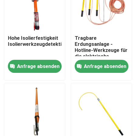
Über uns
Werksbesichtigung
Hohe Isolierfestigkeit
Tragbare
Isolierwerkzeugdetektionselektrode
Erdungsanlage -
Hotline-Werkzeuge für
Qualitätskontrolle
die elektrische
Sicherheit
Anfrage absenden
Anfrage absenden
Kontakt mit uns
Neuigkeiten
Bitte um ein Angebot
Eisenbahnisolator