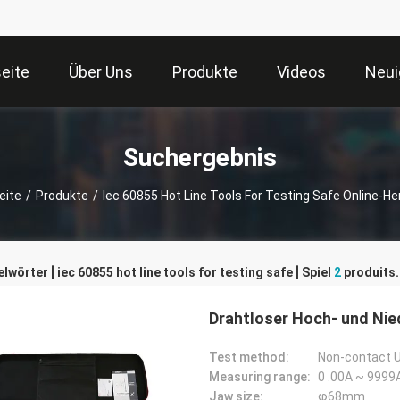
seite
Über Uns
Produkte
Videos
Neui
Suchergebnis
eite
/
Produkte
/
Iec 60855 Hot Line Tools For Testing Safe Online-Her
lwörter [ iec 60855 hot line tools for testing safe ] Spiel
2
produits.
Drahtloser Hoch- und N
Test method:
Non-contact 
Measuring range:
0 .00A ~ 9999
Jaw size:
φ68mm