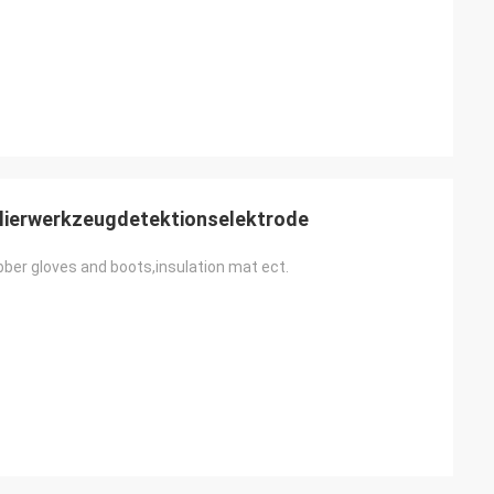
solierwerkzeugdetektionselektrode
bber gloves and boots,insulation mat ect.