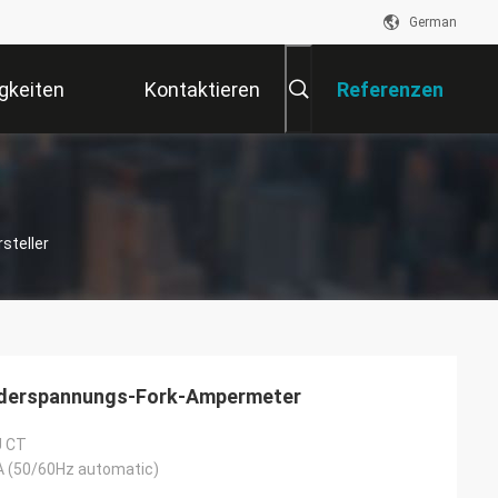
German
gkeiten
Kontaktieren
Referenzen
Sie Uns
steller
iederspannungs-Fork-Ampermeter
U CT
A (50/60Hz automatic)