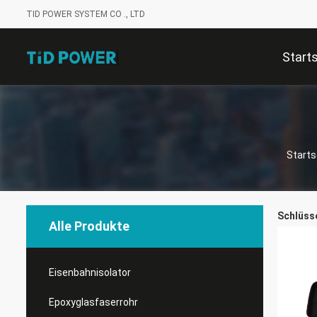
TID POWER SYSTEM CO ., LTD
Start
Starts
Schlüsse
Alle Produkte
Eisenbahnisolator
Epoxyglasfaserrohr