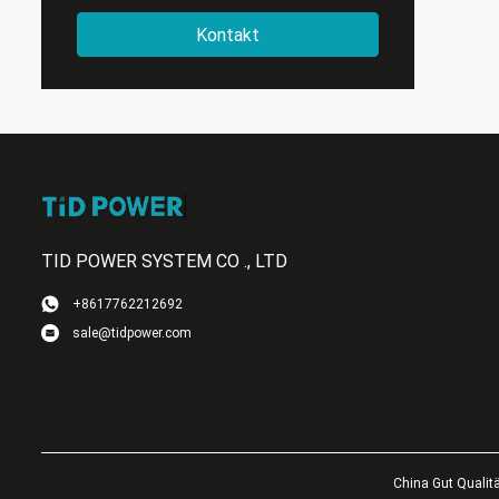
Kontakt
TID POWER SYSTEM CO ., LTD
+8617762212692
sale@tidpower.com
China Gut Qualit