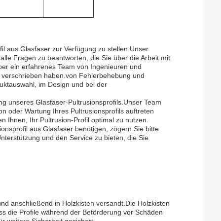
il aus Glasfaser zur Verfügung zu stellen.Unser
lle Fragen zu beantworten, die Sie über die Arbeit mit
über ein erfahrenes Team von Ingenieuren und
ng verschrieben haben.von Fehlerbehebung und
uktauswahl, im Design und bei der
ung unseres Glasfaser-Pultrusionsprofils.Unser Team
ion oder Wartung Ihres Pultrusionsprofils auftreten
 Ihnen, Ihr Pultrusion-Profil optimal zu nutzen.
nsprofil aus Glasfaser benötigen, zögern Sie bitte
Unterstützung und den Service zu bieten, die Sie
und anschließend in Holzkisten versandt.Die Holzkisten
ass die Profile während der Beförderung vor Schäden