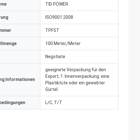
ame
TID POWER
erung
ISO9001:2008
ummer
TPFST
ellmenge
100 Meter,/Meter
Negotiate
geeignete Verpackung für den
Export; 1. Innenverpackung: eine
ng Informationen
Plastiktüte oder ein gewebter
Gürtel.
bedingungen
L/C, T/T