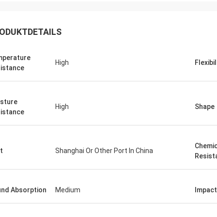
ODUKTDETAILS
perature
High
Flexibil
istance
Edson Polli Junior
Edson Polli 
eichnete Brillanz, jetzt ein
Ausgezeichnete Brillanz,
sture
High
Shape
tnis
Verhältnis
istance
Chemic
t
Shanghai Or Other Port In China
Resist
nd Absorption
Medium
Impact