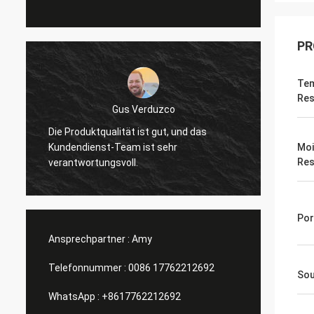
PR
Tem
Res
Gus Verduzco
Die Produktqualität ist gut, und das
Ausgez
Kundendienst-Team ist sehr
Moi
Verhäl
Res
verantwortungsvoll.
Por
Ansprechpartner :
Amy
Telefonnummer :
0086 17762212692
Sou
WhatsApp :
+8617762212692