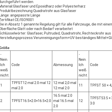
durchgeführt werden.
Material:Glasfaser und Epoxidharz oder Polyesterharz
Produktbezeichnung:Quadratrohr aus Glasfaser
Länge: angepasste Länge
Zertifikat:CE/ISO9001
Die in Absatz 1 genannte Regelung gilt für alle Fahrzeuge, die mit ein
Oberfläche:Glatt oder nach Bedarf verarbeitet
Schlüsselwörter: Glasfaser, Pultruded, Quadratrohr, Rechteckrohr aus
Herstellungsprozess:Verunreinigungsform+UV-beständiges Mittel+Gl
Größe
-
-
Nein.
Nein.
Ich
Code
Abmessung
Ich
Code
weiß
weiß
nicht.
nicht.
TPFST12 mal 2.0 mal 12
12 mal 2,0 mal
1
11
TPFST 50 × 4,0
mal 2.0
12 mal 2.0
16.5 mal 2.0
TPFST53.5 × 3
2
TPFST16.5×2.0×16.5×2.0
mal 16.5 mal
12
3.0
2.0