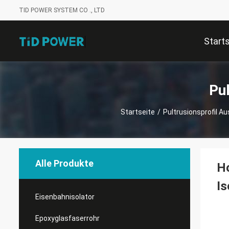
TID POWER SYSTEM CO ., LTD
Start
Pu
Startseite
/
Pultrusionsprofil A
Alle Produkte
Ho
Is
Eisenbahnisolator
Epoxyglasfaserrohr