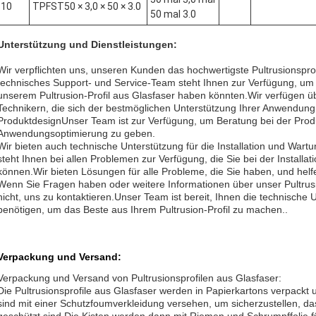
10
TPFST50 × 3,0 × 50 × 3.0
50 mal 3.0
Unterstützung und Dienstleistungen:
Wir verpflichten uns, unseren Kunden das hochwertigste Pultrusionsprof
technisches Support- und Service-Team steht Ihnen zur Verfügung, um a
unserem Pultrusion-Profil aus Glasfaser haben könnten.Wir verfügen 
Technikern, die sich der bestmöglichen Unterstützung Ihrer Anwendu
ProduktdesignUnser Team ist zur Verfügung, um Beratung bei der Prod
Anwendungsoptimierung zu geben.
Wir bieten auch technische Unterstützung für die Installation und Wart
steht Ihnen bei allen Problemen zur Verfügung, die Sie bei der Installat
können.Wir bieten Lösungen für alle Probleme, die Sie haben, und helfen
Wenn Sie Fragen haben oder weitere Informationen über unser Pultrusio
nicht, uns zu kontaktieren.Unser Team ist bereit, Ihnen die technische 
benötigen, um das Beste aus Ihrem Pultrusion-Profil zu machen..
Verpackung und Versand:
Verpackung und Versand von Pultrusionsprofilen aus Glasfaser:
Die Pultrusionsprofile aus Glasfaser werden in Papierkartons verpackt 
sind mit einer Schutzfoumverkleidung versehen, um sicherzustellen, d