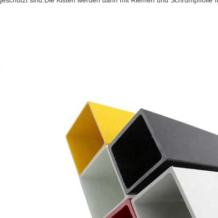
geschützt sind.Die Kisten werden dann mit Riemen und Schrumpffolie für