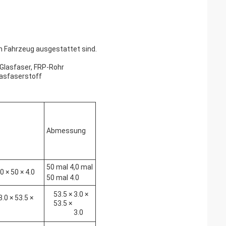
em Fahrzeug ausgestattet sind.
 Glasfaser, FRP-Rohr
asfaserstoff
Abmessung
50 mal 4,0 mal
 × 50 × 4.0
50 mal 4.0
53.5 × 3.0 ×
.0 × 53.5 ×
53.5 ×
3.0