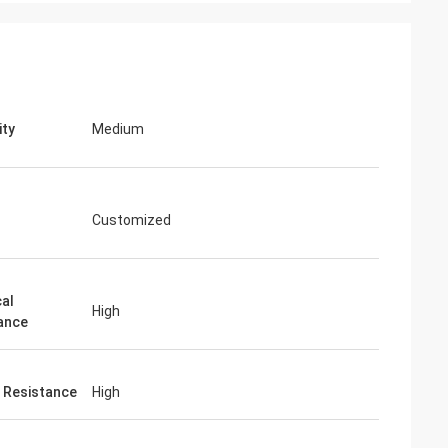
ity
Medium
Junior
Cynthia Zane
 jetzt ein
Einfach zu kommunizieren und sehr
Customized
professionell.
al
High
ance
 Resistance
High