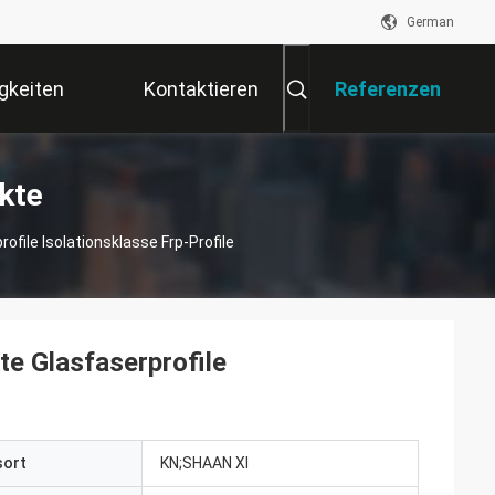
German
gkeiten
Kontaktieren
Referenzen
Sie Uns
kte
ofile Isolationsklasse Frp-Profile
te Glasfaserprofile
sort
KN;SHAAN XI