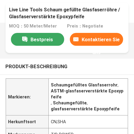
Live Line Tools Schaum gefüllte Glasfaserröhre /
Glasfaserverstärkte Epoxypfeife
MOQ：50 Meter/Meter
Preis：Negotiate
Bestpreis
Kontaktieren Sie
uns
PRODUKT-BESCHREIBUNG
Schaumgefülltes Glasfaserrohr
,
ASTM-glasfaserverstärkte Epoxyp
Markieren:
feife
,
Schaumgefüllte
,
glasfaserverstärkte Epoxypfeife
Herkunftsort
CN;SHA