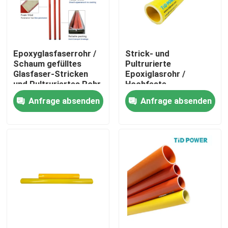
Über uns
Epoxyglasfaserrohr /
Strick- und
Werksbesichtigung
Schaum gefülltes
Pultrurierte
Glasfaser-Stricken
Epoxiglasrohr /
und Pultruriertes Rohr
Hochfeste
Qualitätskontrolle
Epoxiglasrohr
Anfrage absenden
Anfrage absenden
Kontakt mit uns
Neuigkeiten
Bitte um ein Angebot
Eisenbahnisolator