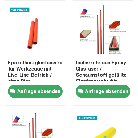
Epoxidharzglasfaserrohr
Isolierrohr aus Epoxy-
für Werkzeuge mit
Glasfaser /
Live-Line-Betrieb /
Schaumstoff gefüllte
ohne Riss
Glasfaserrohr für
Pultruriertes
Werkzeuge mit
Anfrage absenden
Anfrage absenden
Glasfaserrohr
direkter Leitung
Zu Hause
Produkte
Videos