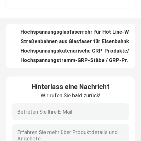
Straßenbahnen aus Glasfaser für Eisenbahnketten / Straßenbahnen für Produkte aus Glasfaser
Hochspannungskatenarische GRP-Produkte/GRP-Straßenbahnsäulen für Straßenbahnen
Über uns
Hochspannungstramm-GRP-Stäbe / GRP-Produkte für die Eisenbahn
UV-beständige Straßenbahn-GRP-Röhren / Hochspannungs-GRP-Produkte für Katen
Werksbesichtigung
Isolierung Glasfaser geformtes Profil Hochfestigkeit Glasfaser Strukturprofile
Isolierung FRP geformte Produkte
Qualitätskontrolle
Smc Frp geformte Produkte Hochfestigkeit Pultrusionsprofil aus Glasfaser
Isolierung Cass Glasfaser Pultrusionsprofil Frp Pultrusionsprofile TID POWER
Kontakt mit uns
Industrie FRP-Formen Produkte kundenspezifisches hochfester Glasfaserprofil
Hinterlass eine Nachricht
Außentür geformte Glasfaserprodukte Hochfestigkeit Glasfasergitter kundenspezifisch mit verschiedenen Farben
Wir rufen Sie bald zurück!
Neuigkeiten
Hochfeste FRP-Formen Pultrusion SMC Frp-Produkte Formen
Isolationsklasse Pultrusionsprofil aus Glasfaser Pultrusionsprofile aus pultrusierten FRP-Abschnitten Abrasionsbeständigkeit
Automatische Isolatorencrimpmaschine Crimpmaschine für Verbundisolatoren
Bitte um ein Angebot
Zugprüfmaschine Isolatorprüfmaschine für Glasfaserstäbe
Hochtemperatur-Isolatormaschine Automatische Vulkanierungsmaschine für Verbundisolatoren
Eisenbahnisolator