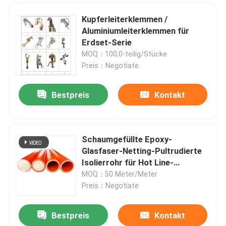
Kupferleiterklemmen /
Aluminiumleiterklemmen für
Erdset-Serie
MOQ：100,0-teilig/Stücke
Preis：Negotiate
Bestpreis
Kontakt
Schaumgefüllte Epoxy-
Glasfaser-Netting-Pultrudierte
Zu Hause
Isolierrohr für Hot Line-
Werkzeuge
MOQ：50 Meter/Meter
Preis：Negotiate
Produkte
Bestpreis
Kontakt
Hochspannungsglasfaserrohr für Hot Line-Werkzeuge
Videos