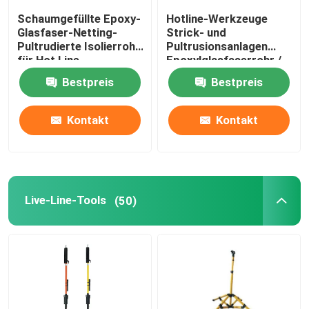
Schaumgefüllte Epoxy-
Hotline-Werkzeuge
Glasfaser-Netting-
Strick- und
Pultrudierte Isolierrohr
Pultrusionsanlagen
für Hot Line-
Epoxylglasfaserrohr /
Werkzeuge
Epoxylglasfaserrohr
Bestpreis
Bestpreis
Kontakt
Kontakt
Live-Line-Tools
(50)