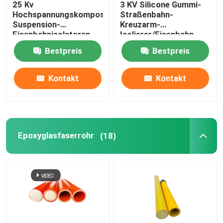
25 Kv
3 KV Silicone Gummi-
Hochspannungskomposit-
Straßenbahn-
Sicherung herausgeschnitten
Suspension-
Kreuzarm-
Eisenbahnisolatoren
Isolierer/Eisenbahn-
Isolierer
Bestpreis
Bestpreis
Isoliermaschine
Kontakt
Kontakt
Isoliertes Gerüst
Pultrusionsprofil aus Glasfaser
Epoxyglasfaserrohr
(18)
FRP formte Produkte