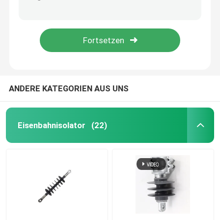
Hochspannung Polymer Sicherung ausgeschnitten / 35 kV Drop Sicherung ausgeschnitten
40.5kV Polymer Sicherung Ausschnitt / Verbundene Tropfen Sicherung Ausschnitt mit IEC-Standard
Epoxyglasfaserrohr
Zusammengesetztes Isolierungssilikonkautschuk/Superior Performance Hochspannungs-Siliconkautschuk
IEC-Standard-Polymer-Sicherheitsschnitt / Hochspannungs-Verbundleitungs-Sicherheitsschnitt
Live-Line-Tools
GRP-Produkte aus Katen
ANDERE KATEGORIEN AUS UNS
Luftleitungsisolator
Eisenbahnisolator
(22)
Isolator-Installationen
Epoxyglasfaserstäbe
Silikongummi für die Isolierung